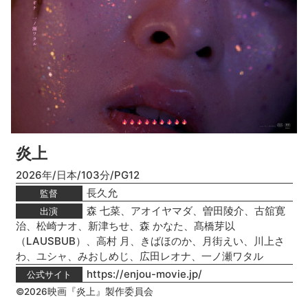
炎上
2026年/日本/103分/PG12
長久允
監督
森 七菜、アオイヤマダ、曽田陵介、古舘寛
出演
治、松崎ナオ、新津ちせ、森 かなた、髙橋芽以
（LAUSBUB）、高村 月、きばほのか、月街えい、川上さ
わ、ユシャ、みおしめじ、広田レオナ、一ノ瀬ワタル
https://enjou-movie.jp/
公式サイト
©2026映画『炎上』製作委員会