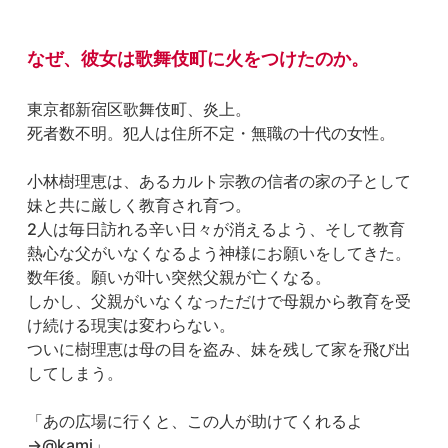
なぜ、彼女は歌舞伎町に火をつけたのか。
東京都新宿区歌舞伎町、炎上。

死者数不明。犯人は住所不定・無職の十代の女性。

小林樹理恵は、あるカルト宗教の信者の家の子として
妹と共に厳しく教育され育つ。

2人は毎日訪れる辛い日々が消えるよう、そして教育
熱心な父がいなくなるよう神様にお願いをしてきた。

数年後。願いが叶い突然父親が亡くなる。

しかし、父親がいなくなっただけで母親から教育を受
け続ける現実は変わらない。

ついに樹理恵は母の目を盗み、妹を残して家を飛び出
してしまう。

「あの広場に行くと、この人が助けてくれるよ
→@kami」
