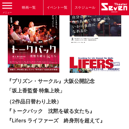
映画一覧
イベント一覧
スケジュール
メニュー
『プリズン・サークル』大阪公開記念
「坂上香監督 特集上映」
（2作品日替わり上映）
『トークバック 沈黙を破る女たち』
『Lifers ライファーズ 終身刑を超えて』