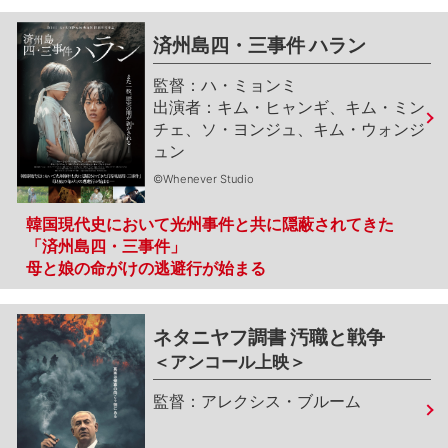
済州島四・三事件 ハラン
ハ・ミョンミ
キム・ヒャンギ、キム・ミン
チェ、ソ・ヨンジュ、キム・ウォンジ
ュン
©Whenever Studio
韓国現代史において光州事件と共に隠蔽されてきた
「済州島四・三事件」
母と娘の命がけの逃避行が始まる
ネタニヤフ調書 汚職と戦争
＜アンコール上映＞
アレクシス・ブルーム