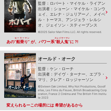
ロバート・マイケル・ライアン
ショーン・マイケル・コンウ
ェイ、エレナ・ジュリアーノ、メイベ
ル・トーマス、アンジェラ・レルシ
オ、ジェイソン・スティーブンス
©2025 Sailor Man Films LLC. All rights reserved.
セーラーマン
スレイヤーマン
あの
“船乗り”
が、パワー系
“殺人鬼”
に ?!
オールド・オーク
ケン・ローチ
デイヴ・ターナー、エブラ・
マリ、クレア・ロッジャーソン
©Sixteen Oak Limited, Why Not Productions, Goodf
ellas, Les Films du Fleuve, British Broadcasting Corp
oration, France 2 Cinéma and The British Film Institu
te 2023
変えられるーこの場所には 希望があるから