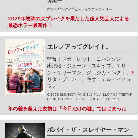
塚純一
©2026 NSW／コピーライツファクトリー
2026年怒涛の大ブレイクを果たした超人気芸人による
最恐ホラー最新作！
エレノアってグレイト。
スカーレット・ヨハンソン
ジューン・スキッブ、エリ
ン・ケリーマン、ジェシカ・ヘクト、
リタ・ゾーハー、キウェテル・イジョ
フォー
©2025 ELEANOR INVISIBLE FILM, LLC AND TRISTAR
PRODUCTIONS, INC. ALL RIGHTS RESERVED.
年の差を超えた友情は「今日だけの嘘」ではじまった
ポパイ・ザ・スレイヤー・マン