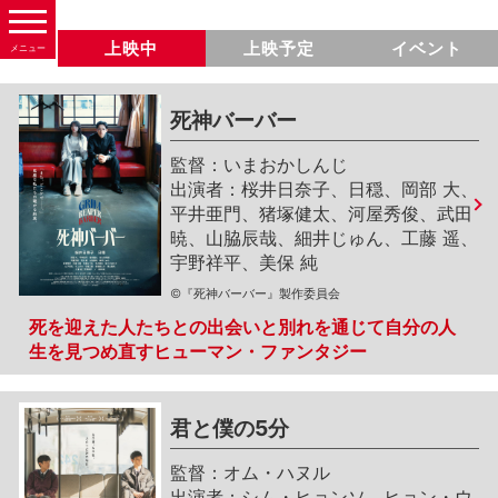
上映中
上映予定
イベント
メニュー
死神バーバー
いまおかしんじ
桜井日奈子、日穏、岡部 大、
平井亜門、猪塚健太、河屋秀俊、武田
暁、山脇辰哉、細井じゅん、工藤 遥、
宇野祥平、美保 純
©『死神バーバー』製作委員会
死を迎えた人たちとの出会いと別れを通じて自分の人
生を見つめ直すヒューマン・ファンタジー
君と僕の5分
オム・ハヌル
シム・ヒョンソ、ヒョン・ウ