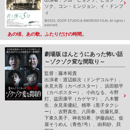
ソク、コン・ミンジョン、イ・ドンフ
ィ
©2025, GOZIP STUDIO & AMOROSO FILM, All rights r
eserved.
あの頃、あの歌。ふたりだけの時間。
劇場版 ほんとうにあった怖い話
～ゾクゾク変な間取り～
藤本裕貴
渡辺銀次（ドンデコルテ）、
永見大吾（カベポスター）、浜田順平
（カベポスター）、小向なる、今野
灯、益田康平（カゲヤマ）、八木響
生、永見美優紀、桃寧（黒子タクシ
ー）、吉野真生、八田拳、佐藤礼菜、
下東久美子、神名恒希、伊藤由紀、仮
屋そうめん（青色1号）、由和紗、貝