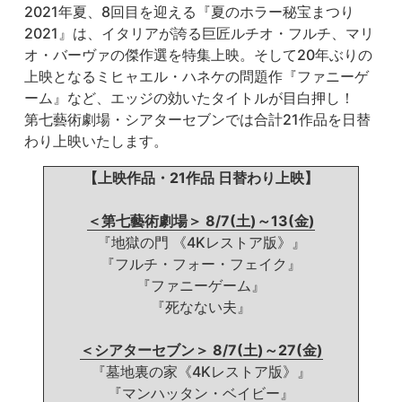
2021年夏、8回目を迎える『夏のホラー秘宝まつり
2021』は、イタリアが誇る巨匠ルチオ・フルチ、マリ
オ・バーヴァの傑作選を特集上映。そして20年ぶりの
上映となるミヒャエル・ハネケの問題作『ファニーゲ
ーム』など、エッジの効いたタイトルが目白押し！

第七藝術劇場・シアターセブンでは合計21作品を日替
【上映作品・21作品 日替わり上映】
＜第七藝術劇場＞ 8/7(土)～13(金)
『地獄の門 《4Kレストア版》』
『フルチ・フォー・フェイク』
『ファニーゲーム』
『死なない夫』
＜シアターセブン＞ 8/7(土)～27(金)
『墓地裏の家《4Kレストア版》』
『マンハッタン・ベイビー』