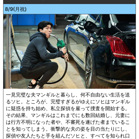
8/9(月祝)
一見完璧な夫マンギルと暮らし、何不自由ない生活を送
るソヒ。ところが、完璧すぎるがゆえにソヒはマンギル
に疑惑を持ち始め、私立探偵を雇って捜査を開始する。
その結果、マンギルはこれまでにも数回結婚し、元妻に
は行方不明になった者や、不審死を遂げた者までいるこ
とを知ってしまう。衝撃的な夫の姿を目の当たりにし、
探偵や友人たちと手を組んだソヒと、すべてを知られ口