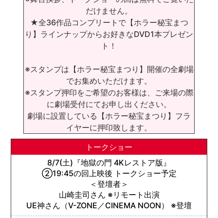
だけません。
★全36作品コンプリートで【ホラー秘宝まつ
り】ラインナップからお好きなDVD1本プレゼン
ト！
※スタンプは【ホラー秘宝まつり】開催の全劇場
でお集めいただけます。
※スタンプ押印をご希望のお客様は、ご来場の際
に劇場受付にてお申し出ください。
劇場に設置している【ホラー秘宝まつり】フラ
イヤーに押印致します。
トークショー
8/7(土)『地獄の門 4Kレストア版』
②19:45の回上映後 トークショー予定
＜登壇者＞
山崎圭司さん ※リモート出演
UE神さん（V-ZONE／CINEMA NOON） ※登壇