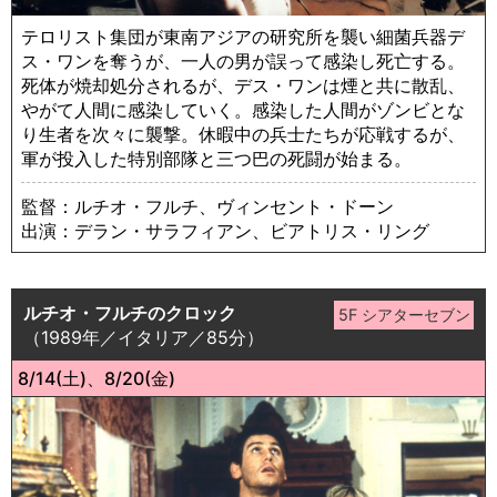
テロリスト集団が東南アジアの研究所を襲い細菌兵器デ
ス・ワンを奪うが、一人の男が誤って感染し死亡する。
死体が焼却処分されるが、デス・ワンは煙と共に散乱、
やがて人間に感染していく。感染した人間がゾンビとな
り生者を次々に襲撃。休暇中の兵士たちが応戦するが、
軍が投入した特別部隊と三つ巴の死闘が始まる。
監督：ルチオ・フルチ、ヴィンセント・ドーン
出演：デラン・サラフィアン、ビアトリス・リング
ルチオ・フルチのクロック
（1989年／イタリア／85分）
8/14(土)、8/20(金)