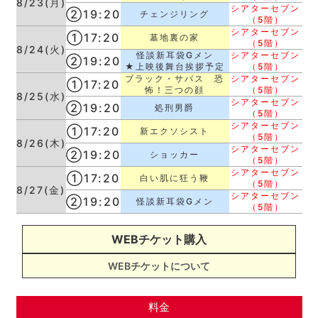
8/23(月)
シアターセブン
②19:20
チェンジリング
（5階）
シアターセブン
①17:20
墓地裏の家
（5階）
8/24(火)
怪談新耳袋Gメン
シアターセブン
②19:20
★上映後舞台挨拶予定
（5階）
ブラック・サバス 恐
シアターセブン
①17:20
怖！三つの顔
（5階）
8/25(水)
シアターセブン
②19:20
処刑男爵
（5階）
シアターセブン
①17:20
新エクソシスト
（5階）
8/26(木)
シアターセブン
②19:20
ショッカー
（5階）
シアターセブン
①17:20
白い肌に狂う鞭
（5階）
8/27(金)
シアターセブン
②19:20
怪談新耳袋Gメン
（5階）
WEBチケット購入
WEBチケットについて
料金