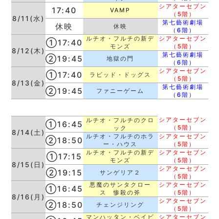
シアターセブン
17:40
VAMP
（5階）
8/11(水)
第七藝術劇場
休映
休映
（6階）
ルチオ・フルチの新デ
シアターセブン
①17:40
モンズ
（5階）
8/12(木)
第七藝術劇場
②19:45
地獄の門
（6階）
シアターセブン
①17:40
ラビッド・ドッグス
（5階）
8/13(金)
第七藝術劇場
②19:45
ファニーゲーム
（6階）
シアターセブン
ルチオ・フルチのクロ
①16:45
（5階）
ック
8/14(土)
ルチオ・フルチのホラ
シアターセブン
②18:50
ー・ハウス
（5階）
ルチオ・フルチの新デ
シアターセブン
①17:15
モンズ
（5階）
8/15(日)
シアターセブン
②19:15
サンゲリア２
（5階）
悪魔のサンタクロー
シアターセブン
①16:45
ス 惨殺の斧
（5階）
8/16(月)
シアターセブン
②18:50
チェンジリング
（5階）
マンハッタン・ベイビ
シアターセブン