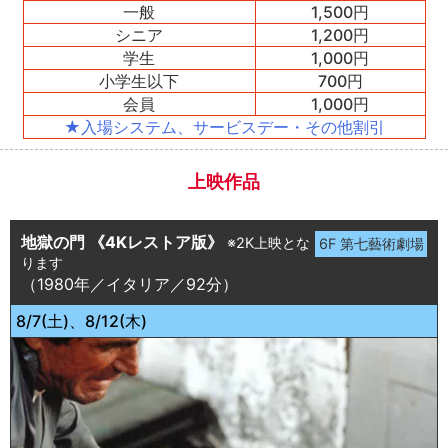
一般
1,500円
シニア
1,200円
学生
1,000円
小学生以下
700円
会員
1,000円
★入場システム、サービスデー・その他割引
上映作品
地獄の門 《4Kレストア版》
※2K上映とな
ります
（1980年／イタリア／92分）
8/7(土)、8/12(木)