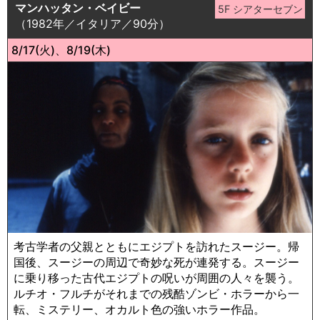
マンハッタン・ベイビー
（1982年／イタリア／90分）
8/17(火)、8/19(木)
考古学者の父親とともにエジプトを訪れたスージー。帰
国後、スージーの周辺で奇妙な死が連発する。スージー
に乗り移った古代エジプトの呪いが周囲の人々を襲う。
ルチオ・フルチがそれまでの残酷ゾンビ・ホラーから一
転、ミステリー、オカルト色の強いホラー作品。