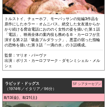
トルストイ、チェーホフ、モーパッサンの短編3作品を
原作にしたホラー・オムニバス。絶交した女友達からか
かり続ける脅迫電話におののく女性の姿を描いた第１話
「電話」、映画全体の案内役も務めるＢ・カーロフが主
演する第２話「吸血ブルダラック」、悪霊の宿った指輪
の恐怖を描いた第３話「一滴の水」の３話構成。
監督：マリオ・バーヴァ
出演：ボリス・カーロフマーク・ダモンミシェル・メル
シェ
ラビッド・ドッグス
（1974年／イタリア／96分）
8/13(金)、8/21(土)