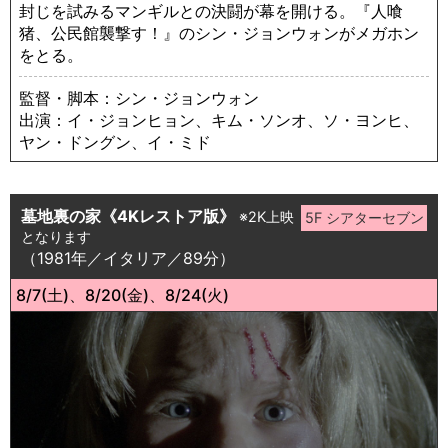
封じを試みるマンギルとの決闘が幕を開ける。『人喰
猪、公民館襲撃す！』のシン・ジョンウォンがメガホン
をとる。
監督・脚本：シン・ジョンウォン
出演：イ・ジョンヒョン、キム・ソンオ、ソ・ヨンヒ、
ヤン・ドングン、イ・ミド
墓地裏の家《4Kレストア版》
※2K上映
となります
（1981年／イタリア／89分）
8/7(土)、8/20(金)、8/24(火)