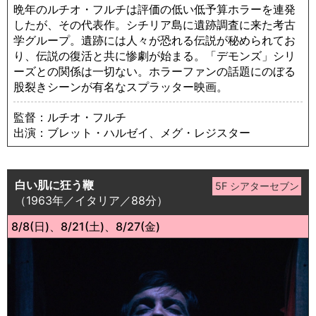
晩年のルチオ・フルチは評価の低い低予算ホラーを連発
したが、その代表作。シチリア島に遺跡調査に来た考古
学グループ。遺跡には人々が恐れる伝説が秘められてお
り、伝説の復活と共に惨劇が始まる。「デモンズ」シリ
ーズとの関係は一切ない。ホラーファンの話題にのぼる
股裂きシーンが有名なスプラッター映画。
監督：ルチオ・フルチ
出演：ブレット・ハルゼイ、メグ・レジスター
白い肌に狂う鞭
（1963年／イタリア／88分）
8/8(日)、8/21(土)、8/27(金)