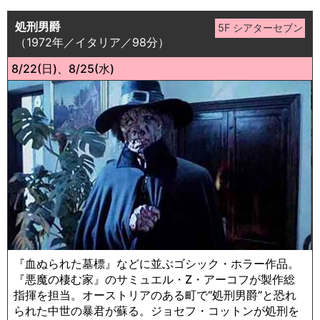
処刑男爵
（1972年／イタリア／98分）
8/22(日)、8/25(水)
『血ぬられた墓標』などに並ぶゴシック・ホラー作品。
『悪魔の棲む家』のサミュエル・Z・アーコフが製作総
指揮を担当。オーストリアのある町で“処刑男爵”と恐れ
られた中世の暴君が蘇る。ジョセフ・コットンが処刑を