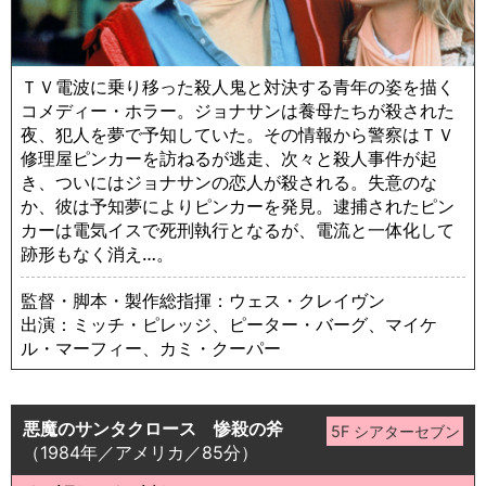
ＴＶ電波に乗り移った殺人鬼と対決する青年の姿を描く
コメディー・ホラー。ジョナサンは養母たちが殺された
夜、犯人を夢で予知していた。その情報から警察はＴＶ
修理屋ピンカーを訪ねるが逃走、次々と殺人事件が起
き、ついにはジョナサンの恋人が殺される。失意のな
か、彼は予知夢によりピンカーを発見。逮捕されたピン
カーは電気イスで死刑執行となるが、電流と一体化して
跡形もなく消え…。
監督・脚本・製作総指揮：ウェス・クレイヴン
出演：ミッチ・ピレッジ、ピーター・バーグ、マイケ
ル・マーフィー、カミ・クーパー
悪魔のサンタクロース 惨殺の斧
（1984年／アメリカ／85分）