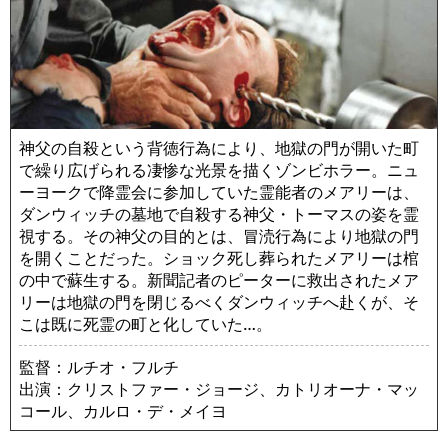
神父の自殺という背徳行為により、地獄の門が開いた町
で繰り広げられる凄惨な光景を描くゾンビホラー。ニュ
ーヨークで降霊会に参加していた霊能者のメアリーは、
ダンウィッチの墓地で自殺する神父・トーマスの姿を霊
視する。その神父の目的とは、冒涜行為により地獄の門
を開くことだった。ショック死し葬られたメアリーは棺
の中で蘇生する。新聞記者のピーターに救出されたメア
リーは地獄の門を閉じるべくダンウィッチへ赴くが、そ
こは既に死霊の町と化していた…。
監督：ルチオ・フルチ
出演：クリストファー・ジョージ、カトリオーナ・マッ
コール、カルロ・デ・メイヨ