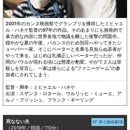
2001年のカンヌ映画祭でグランプリを獲得したミヒャエ
ル・ハネケ監督の97年の作品。そのあまりにも挑発的で
暴力的な内容に世界各地で物議を醸した衝撃の問題作。
穏やかな夏の午後、バカンスのため別荘へやってきたシ
ョーバー一家。そこにペーターと名乗る見知らぬ若者が
やって来る。はじめは礼儀正しいペーターだったが、仲
間のパウルが現れる頃には態度が豹変。やがて２人は皆
殺しを宣言し、一家は彼らによる“ファニーゲーム”の参
加者にされてしまう。
監督・脚本：ミヒャエル・ハネケ
出演：スザンヌ・ロタール、ウルリッヒ・ミューエ、ア
ルノ・フリッシュ、フランク・ギーリング
死なない夫
（2019年／韓国／110分）