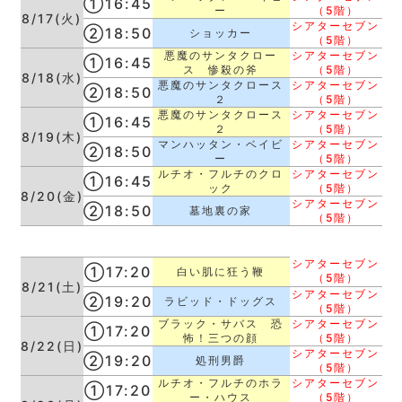
①16:45
ー
（5階）
8/17(火)
シアターセブン
②18:50
ショッカー
（5階）
悪魔のサンタクロー
シアターセブン
①16:45
ス 惨殺の斧
（5階）
8/18(水)
悪魔のサンタクロース
シアターセブン
②18:50
２
（5階）
悪魔のサンタクロース
シアターセブン
①16:45
２
（5階）
8/19(木)
マンハッタン・ベイビ
シアターセブン
②18:50
ー
（5階）
ルチオ・フルチのクロ
シアターセブン
①16:45
ック
（5階）
8/20(金)
シアターセブン
②18:50
墓地裏の家
（5階）
シアターセブン
①17:20
白い肌に狂う鞭
（5階）
8/21(土)
シアターセブン
②19:20
ラビッド・ドッグス
（5階）
ブラック・サバス 恐
シアターセブン
①17:20
怖！三つの顔
（5階）
8/22(日)
シアターセブン
②19:20
処刑男爵
（5階）
ルチオ・フルチのホラ
シアターセブン
①17:20
ー・ハウス
（5階）