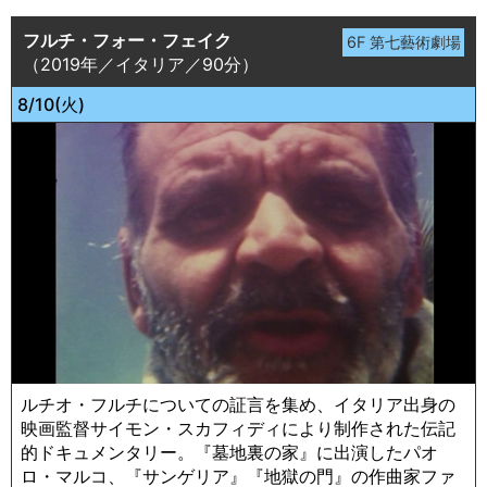
フルチ・フォー・フェイク
（2019年／イタリア／90分）
8/10(火)
ルチオ・フルチについての証言を集め、イタリア出身の
映画監督サイモン・スカフィディにより制作された伝記
的ドキュメンタリー。『墓地裏の家』に出演したパオ
ロ・マルコ、『サンゲリア』『地獄の門』の作曲家ファ