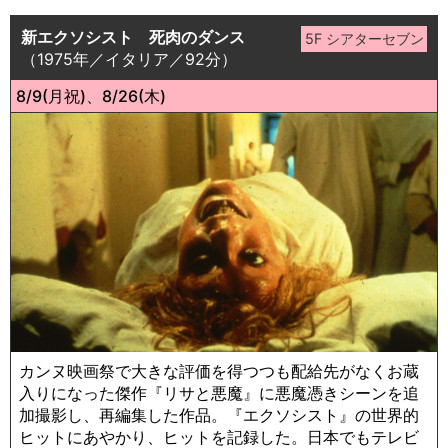
新エクソシスト 死肉のダンス
（1975年／イタリア／92分）
8/9(月祝)、8/26(木)
カンヌ映画祭で大きな評価を得つつも配給先がなくお蔵
入りになった傑作『リサと悪魔』に悪魔憑きシーンを追
加撮影し、再編集した作品。『エクソシスト』の世界的
ヒットにあやかり、ヒットを記録した。日本でもテレビ