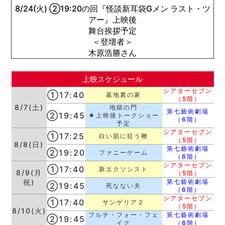
8/24(火) ②19:20の回『怪談新耳袋Gメン ラスト・ツ
アー』上映後
舞台挨拶予定
＜登壇者＞
木原浩勝さん
上映スケジュール
シアターセブン
①17:40
墓地裏の家
（5階）
8/7(土)
地獄の門
第七藝術劇場
②19:45
★上映後トークショー
（6階）
予定
シアターセブン
①17:25
白い肌に狂う鞭
（5階）
8/8(日)
第七藝術劇場
②19:20
ファニーゲーム
（6階）
シアターセブン
①17:40
新エクソシスト
8/9(月
（5階）
祝)
第七藝術劇場
②19:45
死なない夫
（6階）
シアターセブン
①17:40
サンゲリア２
（5階）
8/10(火)
フルチ・フォー・フェ
第七藝術劇場
②19:45
イク
（6階）