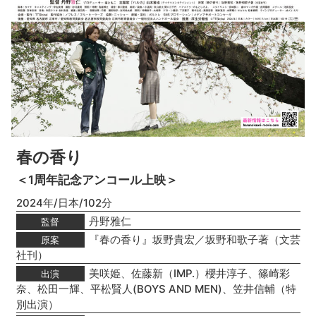
春の香り
＜1周年記念アンコール上映＞
2024年/日本/102分
丹野雅仁
監督
『春の香り』坂野貴宏／坂野和歌子著（文芸
原案
社刊）
美咲姫、佐藤新（IMP.）櫻井淳子、篠崎彩
出演
奈、松田一輝、平松賢人(BOYS AND MEN)、笠井信輔（特
別出演）