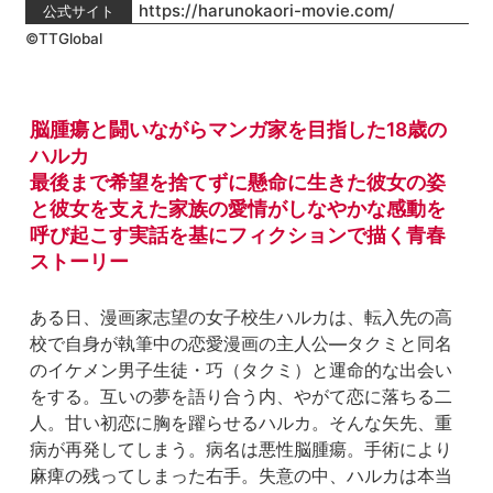
https://harunokaori-movie.com/
公式サイト
©TTGlobal
脳腫瘍と闘いながらマンガ家を目指した18歳の
ハルカ

最後まで希望を捨てずに懸命に生きた彼女の姿
と彼女を支えた家族の愛情がしなやかな感動を
呼び起こす実話を基にフィクションで描く青春
ストーリー
ある日、漫画家志望の女子校生ハルカは、転入先の高
校で自身が執筆中の恋愛漫画の主人公―タクミと同名
のイケメン男子生徒・巧（タクミ）と運命的な出会い
をする。互いの夢を語り合う内、やがて恋に落ちる二
人。甘い初恋に胸を躍らせるハルカ。そんな矢先、重
病が再発してしまう。病名は悪性脳腫瘍。手術により
麻痺の残ってしまった右手。失意の中、ハルカは本当